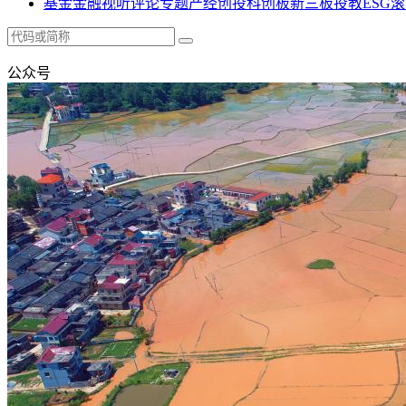
基金
金融
视听
评论
专题
产经
创投
科创板
新三板
投教
ESG
滚
公众号