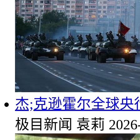
杰;克逊霍尔全球
极目新闻
袁莉
2026