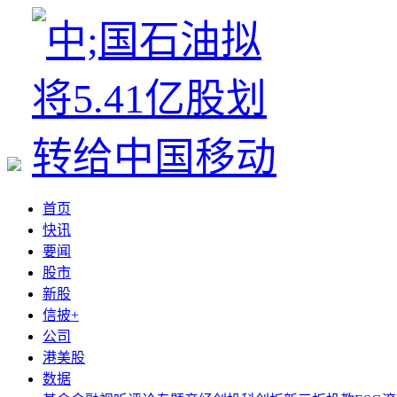
首页
快讯
要闻
股市
新股
信披+
公司
港美股
数据