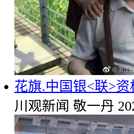
花旗.中国银<联>
川观新闻
敬一丹
20