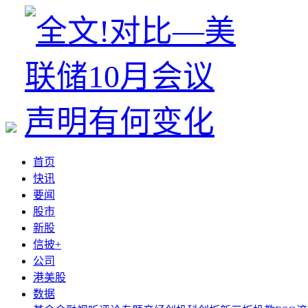
首页
快讯
要闻
股市
新股
信披+
公司
港美股
数据