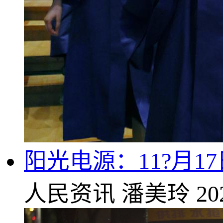
阳光电源：11?月1
人民资讯
潘美玲
20