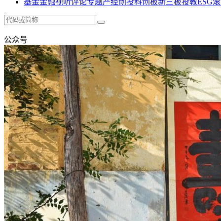
基金
金融
视听
评论
专题
产经
创投
科创板
新三板
投教
ESG
滚
公众号